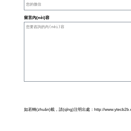
留言內(nèi)容
如若轉(zhuǎn)載，請(qǐng)注明出處：http://www.ytecb2b.co